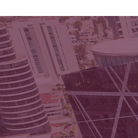
Estrategia laboral continua
Cumplimiento de la Ley
Federal del Trabajo
Prevención de contingencias
laborales
Asesoría a recursos humanos
y dirección