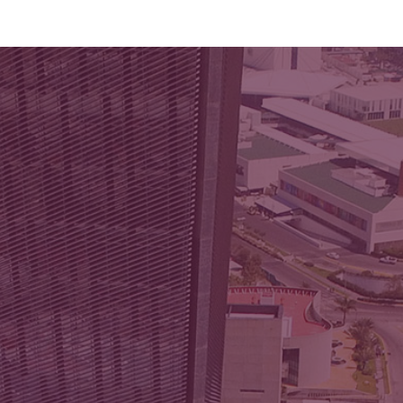
jas laborales correctas
esgos laborales
ención de requerimientos
MSS
ntratos y cuotas de
guridad social