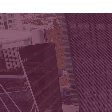
Registro REPSE
Renovación REPSE
Ba
Consulta REPSE y
Ri
regularización
At
Asesoría en esquemas de
I
outsourcing permitidos
Co
Cumplimiento ante STPS e
se
IMSS
Capacitaciones y tmb imss
(revisar texto)